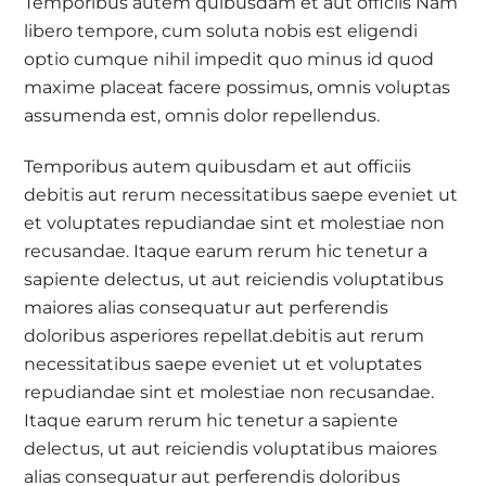
Temporibus autem quibusdam et aut officiis Nam
libero tempore, cum soluta nobis est eligendi
optio cumque nihil impedit quo minus id quod
maxime placeat facere possimus, omnis voluptas
assumenda est, omnis dolor repellendus.
Temporibus autem quibusdam et aut officiis
debitis aut rerum necessitatibus saepe eveniet ut
et voluptates repudiandae sint et molestiae non
recusandae. Itaque earum rerum hic tenetur a
sapiente delectus, ut aut reiciendis voluptatibus
maiores alias consequatur aut perferendis
doloribus asperiores repellat.debitis aut rerum
necessitatibus saepe eveniet ut et voluptates
repudiandae sint et molestiae non recusandae.
Itaque earum rerum hic tenetur a sapiente
delectus, ut aut reiciendis voluptatibus maiores
alias consequatur aut perferendis doloribus