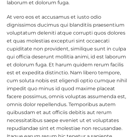
laborum et dolorum fuga.
At vero eos et accusamus et iusto odio
dignissimos ducimus qui blanditiis praesentium
voluptatum deleniti atque corrupti quos dolores
et quas molestias excepturi sint occaecati
cupiditate non provident, similique sunt in culpa
qui officia deserunt mollitia animi, id est laborum
et dolorum fuga. Et harum quidem rerum facilis
est et expedita distinctio. Nam libero tempore,
cum soluta nobis est eligendi optio cumque nihil
impedit quo minus id quod maxime placeat
facere possimus, omnis voluptas assumenda est,
omnis dolor repellendus. Temporibus autem
quibusdam et aut officiis debitis aut rerum
necessitatibus saepe eveniet ut et voluptates
repudiandae sint et molestiae non recusandae.
Itaque earum rerum hic tenetur a sapiente