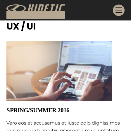
Skip
Me
to
content
UX / UI
SPRING/SUMMER 2016
Vero eos et accusamus et iusto odio dignissimos
ducimus qui blanditiis praesentium voluptatum