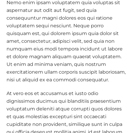
Nemo enim ipsam voluptatem quia voluptas sit
aspernatur aut odit aut fugit, sed quia
consequuntur magni dolores eos qui ratione
voluptatem sequi nesciunt. Neque porro
quisquam est, qui dolorem ipsum quia dolor sit
amet, consectetur, adipisci velit, sed quia non
numquam eius modi tempora incidunt ut labore
et dolore magnam aliquam quaerat voluptatem.
Ut enim ad minima veniam, quis nostrum
exercitationem ullam corporis suscipit laboriosam,
nisi ut aliquid ex ea commodi consequatur.
At vero eos et accusamus et iusto odio
dignissimos ducimus qui blanditiis praesentium
voluptatum deleniti atque corrupti quos dolores
et quas molestias excepturi sint occaecati
cupiditate non provident, similique sunt in culpa
qui officia deserunt mollitia animi, id est laborum