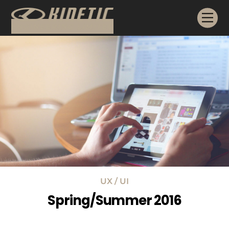
Skip
Me
to
content
UX / UI
Spring/Summer 2016